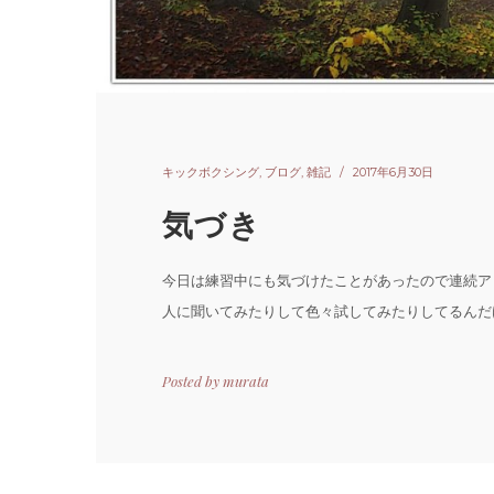
キックボクシング
,
ブログ
,
雑記
2017年6月30日
気づき
今日は練習中にも気づけたことがあったので連続ア
人に聞いてみたりして色々試してみたりしてるんだけ
Posted by
murata