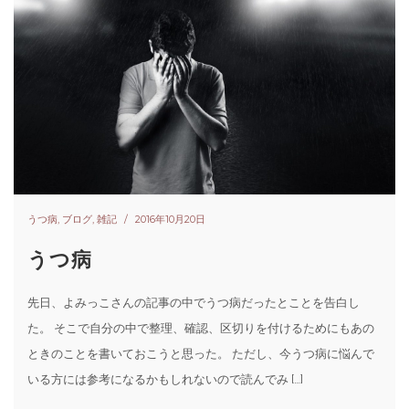
うつ病
,
ブログ
,
雑記
2016年10月20日
うつ病
先日、よみっこさんの記事の中でうつ病だったとことを告白し
た。 そこで自分の中で整理、確認、区切りを付けるためにもあの
ときのことを書いておこうと思った。 ただし、今うつ病に悩んで
いる方には参考になるかもしれないので読んでみ […]