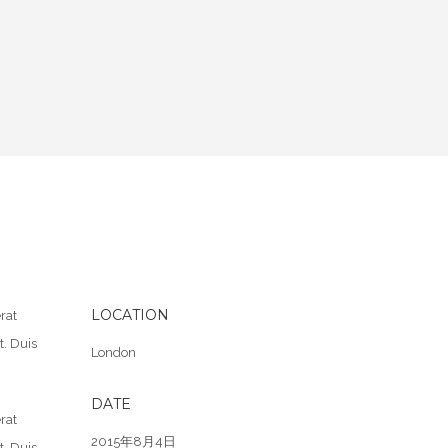
LOCATION
rat
t. Duis
London
DATE
rat
2015年8月4日
t. Duis