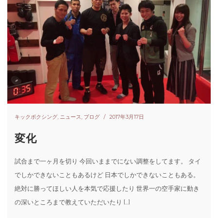
キックボクシング
,
ニュース
,
ブログ
2017年3月17日
変化
試合まで一ヶ月を切り 今回いままでにない調整をしてます。 タイ
でしかできないこともあるけど 日本でしかできないこともある。
絶対に勝ってほしい人を本気で応援したり 世界一の空手家に動き
の深いところまで教えていただいたり […]