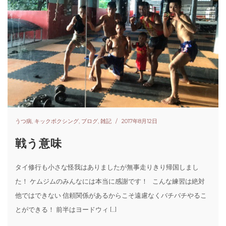
うつ病
,
キックボクシング
,
ブログ
,
雑記
2017年8月12日
戦う意味
タイ修行も小さな怪我はありましたが無事走りきり帰国しまし
た！ ケムジムのみんなには本当に感謝です！ こんな練習は絶対
他ではできない 信頼関係があるからこそ遠慮なくバチバチやるこ
とができる！ 前半はヨードウィ […]