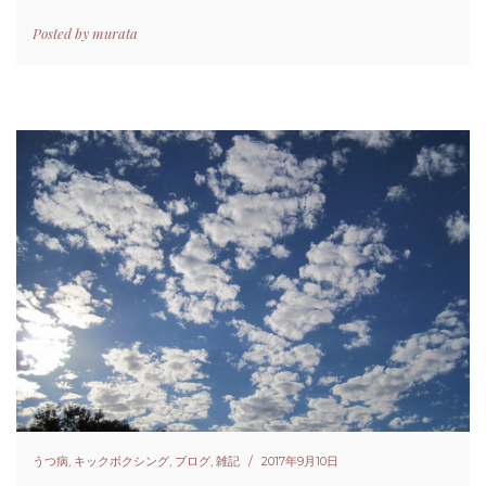
Posted by
murata
うつ病
,
キックボクシング
,
ブログ
,
雑記
2017年9月10日