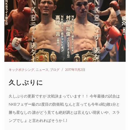
キックボクシング
,
ニュース
,
ブログ
2017年11月2日
久しぶりに
久しぶりの更新ですが 次戦決まっています！！ 今年最後の試合は
NKBフェザー級の2度目の防衛戦 なんと言っても今年4戦3敗1分と
勝ち星なしの 誰がどう見ても絶好調とは言えない現状 いや、スラ
ンプでしょ と言われればそうか […]