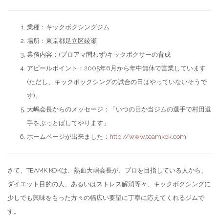
業種：キックボクシングジム
場所：東京都足立区綾瀬
業務内容：(プロアマ問わず)キックボクサーの育成
アピールポイント：2005年6月から年中無休で営業しています
(ただし、キックボックシングの試合の日はやっていないそうで
す)。
大嶋会長からのメッセージ：「いつの日か当ジムの選手で村田選
手をぶっとばしてやります」
ホームページが出来ました：
http://www.teamkok.com
さて、TEAMK KOKは、熱血大嶋会長が、プロを目指している人から、
ダイエット目的の人、あるいはストレス解消等々、キックボクシングに
少しでも興味をもった方々の幅広い要望に丁寧に応えてくれるジムで
す。