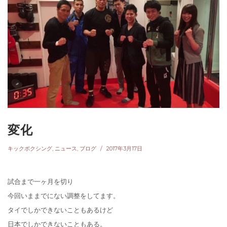
変化
キックボクシング
,
ニュース
,
ブログ
2017年3月17日
試合まで一ヶ月を切り
今回いままでにない調整をしてます。
タイでしかできないこともあるけど
日本でしかできないこともある。