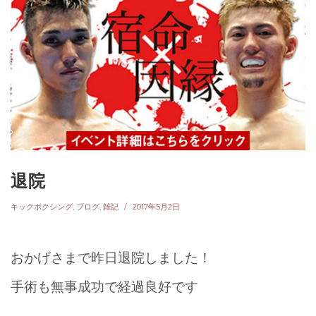
退院
キックボクシング
,
ブログ
,
雑記
2017年5月2日
おかげさまで昨日退院しました！
手術も無事成功で経過良好です